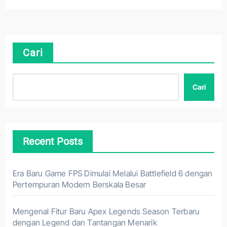
Cari
Cari
Recent Posts
Era Baru Game FPS Dimulai Melalui Battlefield 6 dengan
Pertempuran Modern Berskala Besar
Mengenal Fitur Baru Apex Legends Season Terbaru
dengan Legend dan Tantangan Menarik