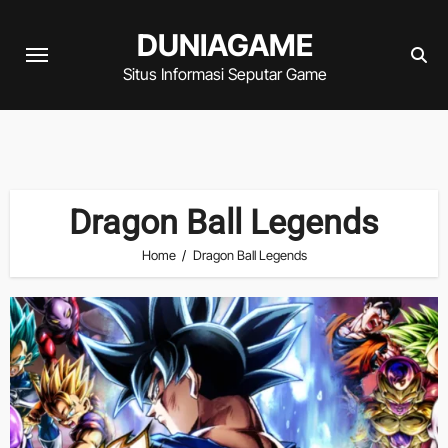
Skip
DUNIAGAME
to
content
Situs Informasi Seputar Game
Dragon Ball Legends
Home
Dragon Ball Legends