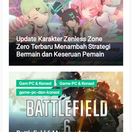
Update Karakter Zenless Zone
Zero Terbaru Menambah Strategi
Bermain dan Keseruan Pemain
Gam PC & Konsol
Game PC & Konsol
game-pc-dan-konsol