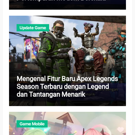
Besar
Update Game
Mengenal Fitur Baru Apex Legends
Season Terbaru dengan Legend
dan Tantangan Menarik
Game Mobile