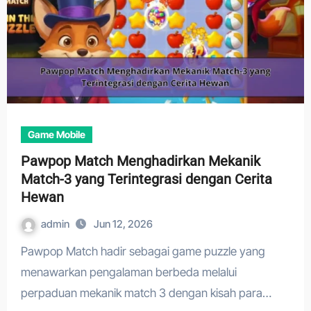
Game Mobile
Pawpop Match Menghadirkan Mekanik
Match-3 yang Terintegrasi dengan Cerita
Hewan
admin
Jun 12, 2026
Pawpop Match hadir sebagai game puzzle yang
menawarkan pengalaman berbeda melalui
perpaduan mekanik match 3 dengan kisah para…