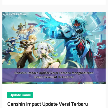
Update Game
Genshin Impact Update Versi Terbaru