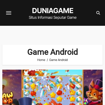
Skip
DUNIAGAME
to
content
Situs Informasi Seputar Game
Game Android
Home
Game Android