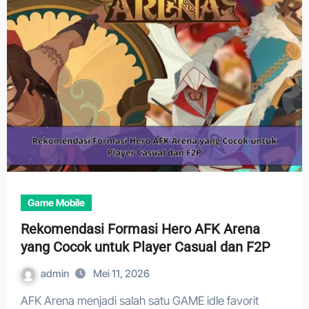
Game Mobile
Rekomendasi Formasi Hero AFK Arena
yang Cocok untuk Player Casual dan F2P
admin
Mei 11, 2026
AFK Arena menjadi salah satu GAME idle favorit