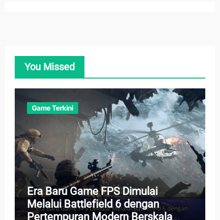
You Missed
Game Terkini
Era Baru Game FPS Dimulai
Melalui Battlefield 6 dengan
Pertempuran Modern Berskala