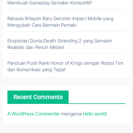
Membuat Gameplay Semakin Kompetitif
Rahasia Wilayah Baru Genshin Impact Mobile yang
Mengubah Cara Bermain Pemain
Eksplorasi Dunia Death Stranding 2 yang Semakin
Realistis dan Penuh Misteri
Panduan Push Rank Honor of Kings dengan Rotasi Tim
dan Komunikasi yang Tepat
Recent Comments
A WordPress Commenter
mengenai
Hello world!