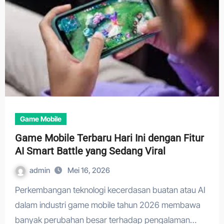
Game Mobile
Game Mobile Terbaru Hari Ini dengan Fitur
AI Smart Battle yang Sedang Viral
admin
Mei 16, 2026
Perkembangan teknologi kecerdasan buatan atau AI
dalam industri game mobile tahun 2026 membawa
banyak perubahan besar terhadap pengalaman…