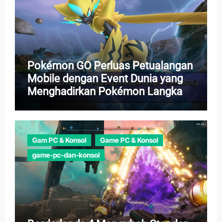
Pokémon GO Perluas Petualangan
Mobile dengan Event Dunia yang
Menghadirkan Pokémon Langka
Gam PC & Konsol
Game PC & Konsol
game-pc-dan-konsol