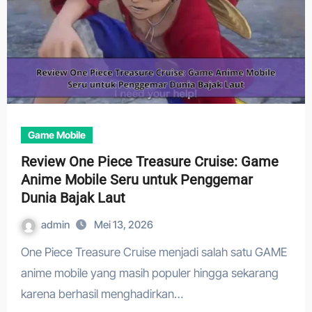
Game Mobile
Review One Piece Treasure Cruise: Game
Anime Mobile Seru untuk Penggemar
Dunia Bajak Laut
admin
Mei 13, 2026
One Piece Treasure Cruise menjadi salah satu GAME
anime mobile yang masih populer hingga sekarang
karena berhasil menghadirkan…