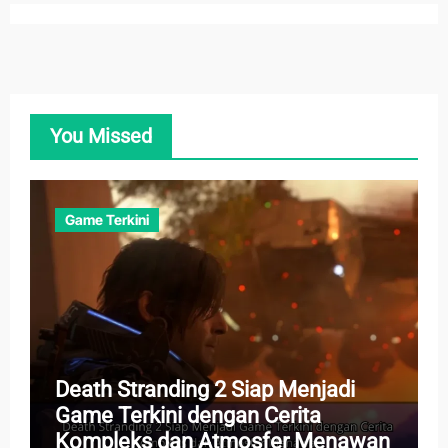
You Missed
Game Terkini
Death Stranding 2 Siap Menjadi
Game Terkini dengan Cerita
Kompleks dan Atmosfer Menawan