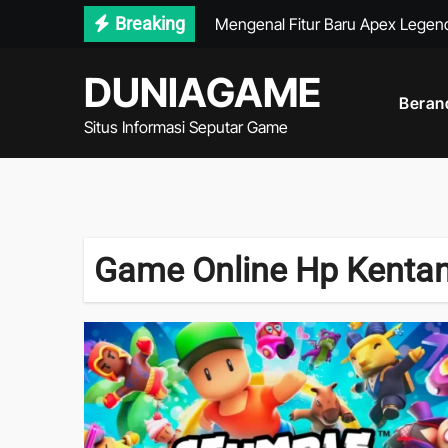
Skip
Breaking
Mengenal Fitur Baru Apex Legen
to
Update Karakter Zenless Zone Z
content
DUNIAGAME
Beran
Battlefield 6 Menawarkan Gamepla
Situs Informasi Seputar Game
Strategi Berburu Monster Hunte
Doom The Dark Ages Tampilkan P
Perubahan Besar Diablo IV Seas
Game Online Hp Kenta
Rahasia Wilayah Baru Genshin I
Eksplorasi Dunia Death Stranding
Panduan Push Rank Honor of Kin
Era Baru Game FPS Dimulai Melal