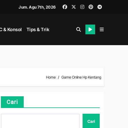
Jum. Agu 7th, 2026
 & Konsol
Tips & Trik
anyak
Home
Game Online Hp Kentang
Cari
Cari