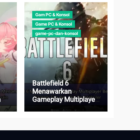
Gam PC & Konsol
Game PC & Konsol
game-pc-dan-konsol
Battlefield 6
Menawarkan
h
Gameplay Multiplayer
an
Besar dengan Strategi
Tim dan Aksi
Spektakuler