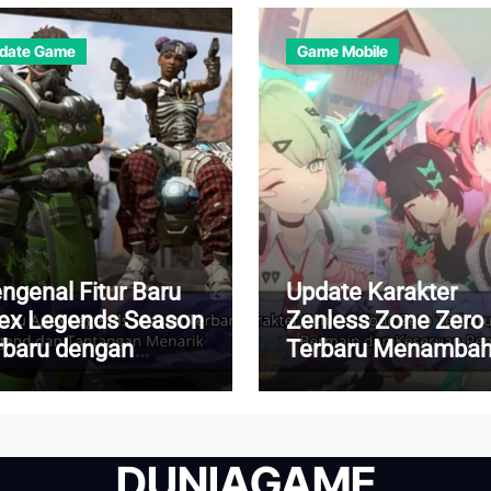
date Game
Game Mobile
ngenal Fitur Baru
Update Karakter
ex Legends Season
Zenless Zone Zero
rbaru dengan
Terbaru Menamba
gend dan
Strategi Bermain d
ntangan Menarik
Keseruan Pemain
DUNIAGAME