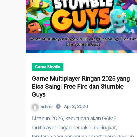
Game Mobile
Game Multiplayer Ringan 2026 yang
Bisa Saingi Free Fire dan Stumble
Guys
admin
Apr 2, 2026
Di tahun 2026, kebutuhan akan GAME
multiplayer ringan semakin meningkat,
terutama bagi pengguna smartphone dengan