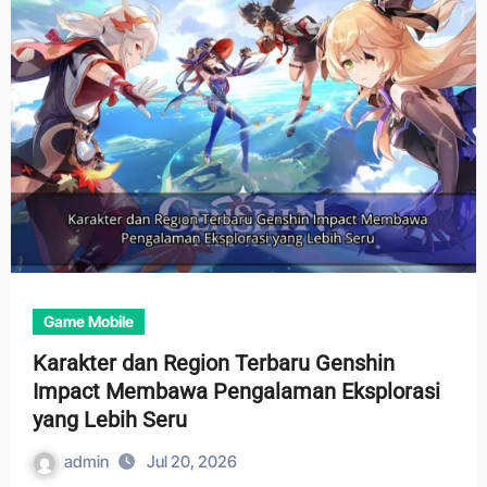
Game Mobile
Karakter dan Region Terbaru Genshin
Impact Membawa Pengalaman Eksplorasi
yang Lebih Seru
admin
Jul 20, 2026