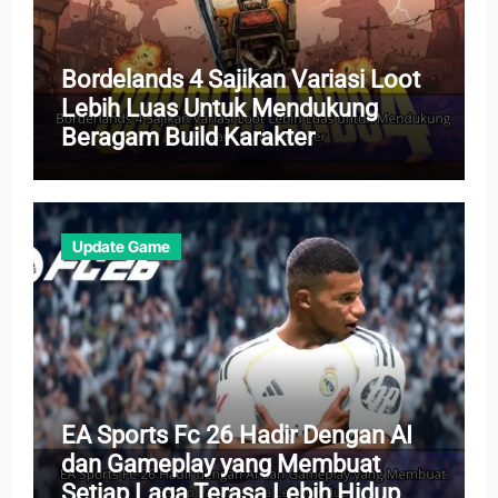
Bordelands 4 Sajikan Variasi Loot
Lebih Luas Untuk Mendukung
Beragam Build Karakter
Update Game
EA Sports Fc 26 Hadir Dengan AI
dan Gameplay yang Membuat
Setiap Laga Terasa Lebih Hidup