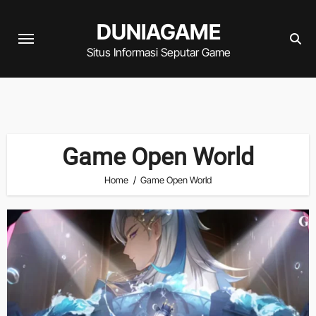
Skip
DUNIAGAME
to
content
Situs Informasi Seputar Game
Game Open World
Home
Game Open World