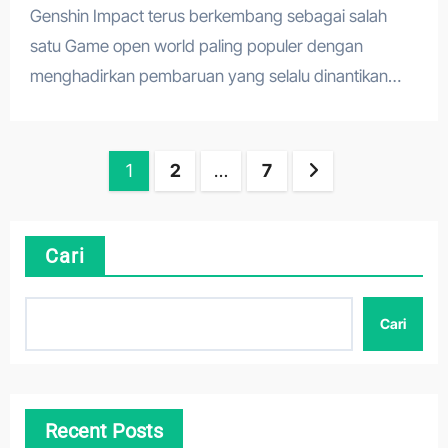
Genshin Impact terus berkembang sebagai salah
satu Game open world paling populer dengan
menghadirkan pembaruan yang selalu dinantikan…
Paginasi
1
2
…
7
pos
Cari
Cari
Recent Posts