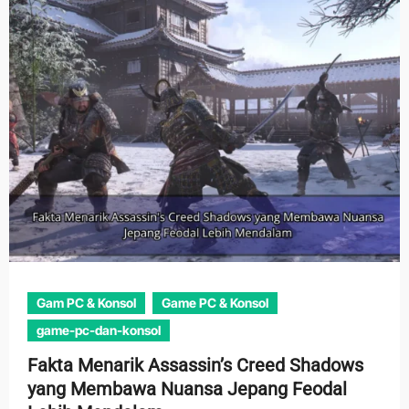
Gam PC & Konsol
Game PC & Konsol
game-pc-dan-konsol
Fakta Menarik Assassin’s Creed Shadows
yang Membawa Nuansa Jepang Feodal