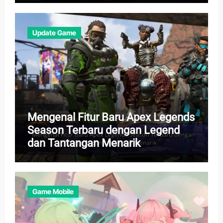
Update Game
Mengenal Fitur Baru Apex Legends
Season Terbaru dengan Legend
dan Tantangan Menarik
Game Mobile