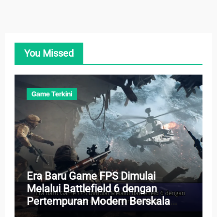
You Missed
Game Terkini
Era Baru Game FPS Dimulai
Melalui Battlefield 6 dengan
Pertempuran Modern Berskala
Besar