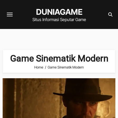
Skip
DUNIAGAME
to
content
Situs Informasi Seputar Game
Game Sinematik Modern
Home
Game Sinematik Modern