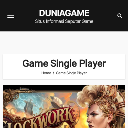
Skip
DUNIAGAME
to
content
Situs Informasi Seputar Game
Game Single Player
Home
Game Single Player