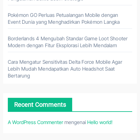
Pokémon GO Perluas Petualangan Mobile dengan
Event Dunia yang Menghadirkan Pokémon Langka
Borderlands 4 Mengubah Standar Game Loot Shooter
Modern dengan Fitur Eksplorasi Lebih Mendalam
Cara Mengatur Sensitivitas Delta Force Mobile Agar
Lebih Mudah Mendapatkan Auto Headshot Saat
Bertarung
Recent Comments
A WordPress Commenter
mengenai
Hello world!