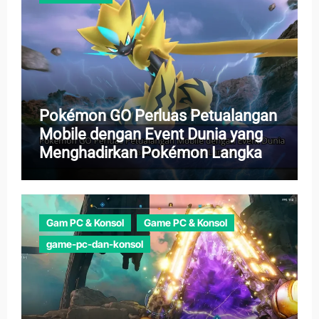
Pokémon GO Perluas Petualangan
Mobile dengan Event Dunia yang
Menghadirkan Pokémon Langka
Gam PC & Konsol
Game PC & Konsol
game-pc-dan-konsol