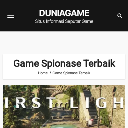
Skip
DUNIAGAME
to
content
Situs Informasi Seputar Game
Game Spionase Terbaik
Home
Game Spionase Terbaik