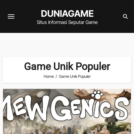
Skip
DUNIAGAME
to
content
Situs Informasi Seputar Game
Game Unik Populer
Home
Game Unik Populer