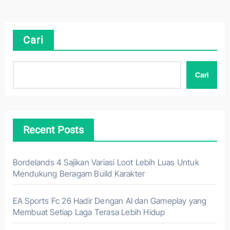
Cari
Cari
Recent Posts
Bordelands 4 Sajikan Variasi Loot Lebih Luas Untuk
Mendukung Beragam Build Karakter
EA Sports Fc 26 Hadir Dengan AI dan Gameplay yang
Membuat Setiap Laga Terasa Lebih Hidup