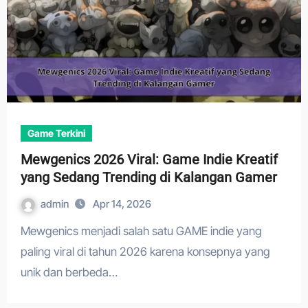
Game Terkini
Mewgenics 2026 Viral: Game Indie Kreatif
yang Sedang Trending di Kalangan Gamer
admin
Apr 14, 2026
Mewgenics menjadi salah satu GAME indie yang
paling viral di tahun 2026 karena konsepnya yang
unik dan berbeda…