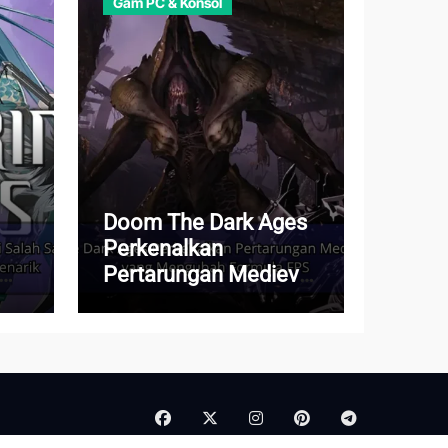
Gam PC & Konsol
Doom The Dark Ages
Perkenalkan
Pertarungan Medieval
n
Cepat yang Mengubah
rik
Formula Fps