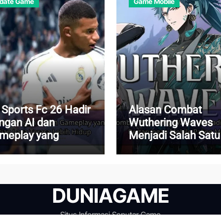
date Game
Game Mobile
 Sports Fc 26 Hadir
Alasan Combat
ngan AI dan
Wuthering Waves
meplay yang
Menjadi Salah Satu
mbuat Setiap Laga
Sistem Pertarunga
rasa Lebih Hidup
Mobile Paling Mena
DUNIAGAME
Situs Informasi Seputar Game