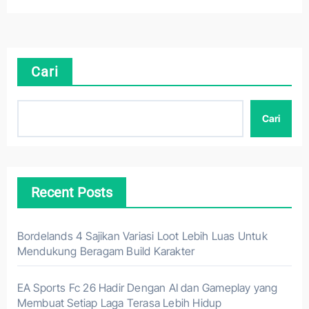
Cari
Cari
Recent Posts
Bordelands 4 Sajikan Variasi Loot Lebih Luas Untuk
Mendukung Beragam Build Karakter
EA Sports Fc 26 Hadir Dengan AI dan Gameplay yang
Membuat Setiap Laga Terasa Lebih Hidup