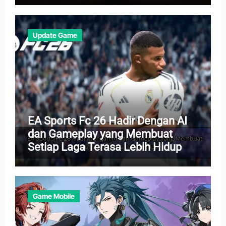
Update Game
EA Sports Fc 26 Hadir Dengan AI
dan Gameplay yang Membuat
Setiap Laga Terasa Lebih Hidup
Game Mobile