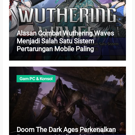
Alasan Combat Wuthering Waves
Menjadi Salah Satu Sistem
Pertarungan Mobile Paling
Menarik
Gam PC & Konsol
Doom The Dark Ages Perkenalkan