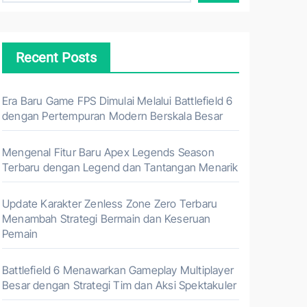
Recent Posts
Era Baru Game FPS Dimulai Melalui Battlefield 6
dengan Pertempuran Modern Berskala Besar
Mengenal Fitur Baru Apex Legends Season
Terbaru dengan Legend dan Tantangan Menarik
Update Karakter Zenless Zone Zero Terbaru
Menambah Strategi Bermain dan Keseruan
Pemain
Battlefield 6 Menawarkan Gameplay Multiplayer
Besar dengan Strategi Tim dan Aksi Spektakuler