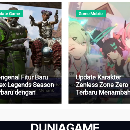
date Game
Game Mobile
ngenal Fitur Baru
Update Karakter
ex Legends Season
Zenless Zone Zero
rbaru dengan
Terbaru Menamba
gend dan
Strategi Bermain d
ntangan Menarik
Keseruan Pemain
DUNIAGAME