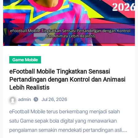
Game Mobile
eFootball Mobile Tingkatkan Sensasi
Pertandingan dengan Kontrol dan Animasi
Lebih Realistis
admin
Jul 26, 2026
eFootball Mobile terus berkembang menjadi salah
satu Game sepak bola digital yang menawarkan
pengalaman semakin mendekati pertandingan asli.…