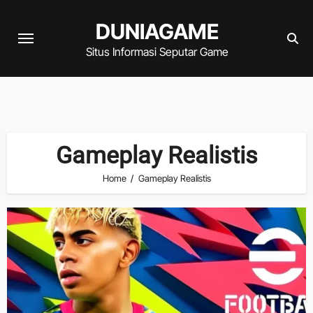
Skip
DUNIAGAME
to
content
Situs Informasi Seputar Game
Gameplay Realistis
Home
Gameplay Realistis