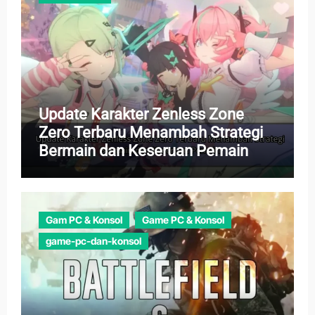
Update Karakter Zenless Zone
Zero Terbaru Menambah Strategi
Bermain dan Keseruan Pemain
Gam PC & Konsol
Game PC & Konsol
game-pc-dan-konsol