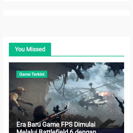
You Missed
Game Terkini
Era Baru Game FPS Dimulai
Melalui Battlefield 6 dengan