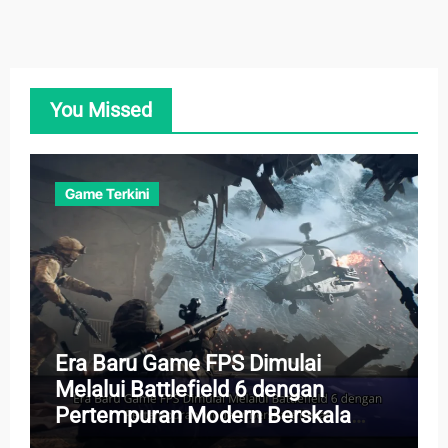
You Missed
Game Terkini
Era Baru Game FPS Dimulai
Melalui Battlefield 6 dengan
Pertempuran Modern Berskala
Besar