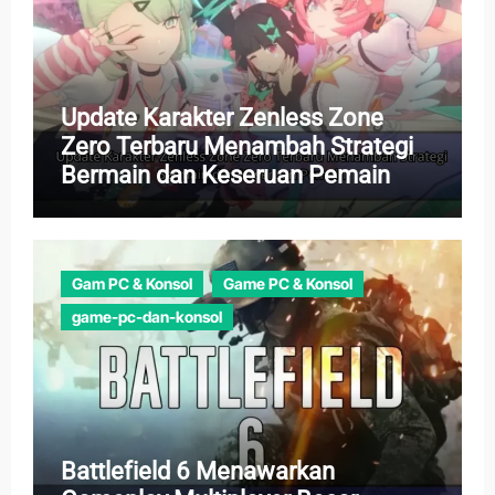
Update Karakter Zenless Zone
Zero Terbaru Menambah Strategi
Bermain dan Keseruan Pemain
Gam PC & Konsol
Game PC & Konsol
game-pc-dan-konsol
Battlefield 6 Menawarkan