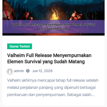
Game Terkini
Valheim Full Release Menyempurnakan
Elemen Survival yang Sudah Matang
admin
Jun 12, 2026
Valheim akhirnya mencapai tahap full release setelah
melalui perjalanan panjang yang dipenuhi berbagai
pembaruan dan penyempurnaan. Sebagai salah…