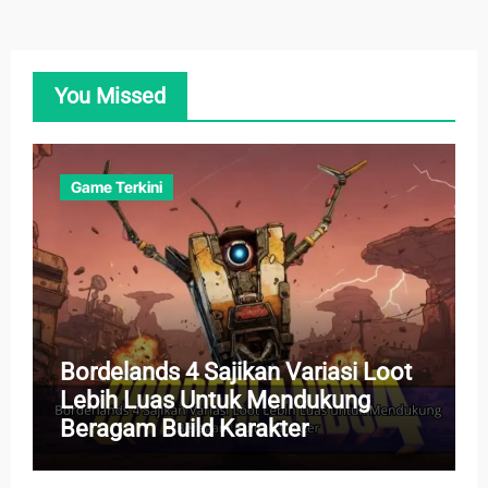
You Missed
Game Terkini
Bordelands 4 Sajikan Variasi Loot
Lebih Luas Untuk Mendukung
Beragam Build Karakter