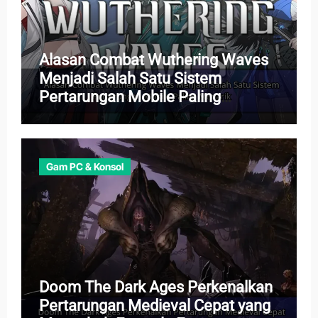
Alasan Combat Wuthering Waves
Menjadi Salah Satu Sistem
Pertarungan Mobile Paling
Menarik
Gam PC & Konsol
Doom The Dark Ages Perkenalkan
Pertarungan Medieval Cepat yang