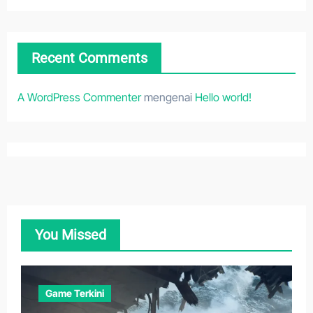
Recent Comments
A WordPress Commenter
mengenai
Hello world!
You Missed
Game Terkini