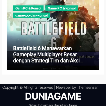
Gam PC & Konsol
Game PC & Konsol
game-pc-dan-konsol
Battlefield 6 Menawarkan
Gameplay Multiplayer Besar
dengan Strategi Tim dan Aksi
Spektakuler
Copyright © All rights reserved
|
Newsper
by
Themeansar
.
DUNIAGAME
Situs Informasi Seputar Game