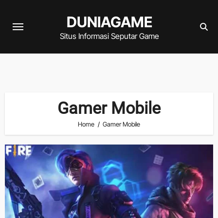
Skip
DUNIAGAME
to
content
Situs Informasi Seputar Game
Gamer Mobile
Home
Gamer Mobile