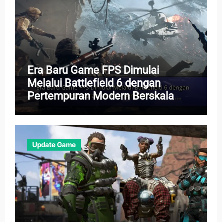
Era Baru Game FPS Dimulai
Melalui Battlefield 6 dengan
Pertempuran Modern Berskala
Besar
Update Game