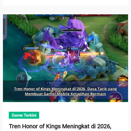
Game Terkini
Tren Honor of Kings Meningkat di 2026,