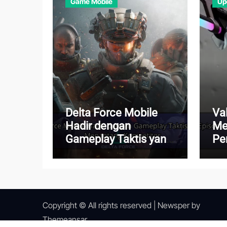
Game Mobile
Up
Delta Force Mobile
Va
Hadir dengan
Me
Gameplay Taktis yang
Pe
Siap Menantang
Le
Kompetitor
Ag
Copyright © All rights reserved
|
Newsper
by
Themeansar
.