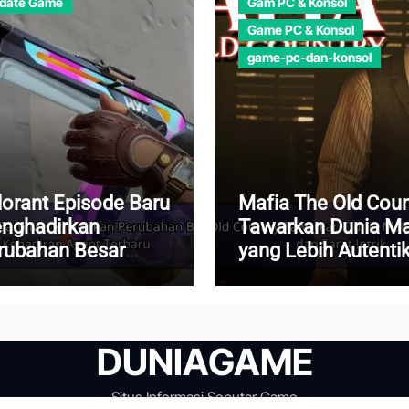
date Game
Gam PC & Konsol
Game PC & Konsol
game-pc-dan-konsol
lorant Episode Baru
Mafia The Old Coun
nghadirkan
Tawarkan Dunia Ma
rubahan Besar
yang Lebih Autenti
wat Kehadiran
dan Sarat Intrik
ent Terbaru
DUNIAGAME
Situs Informasi Seputar Game