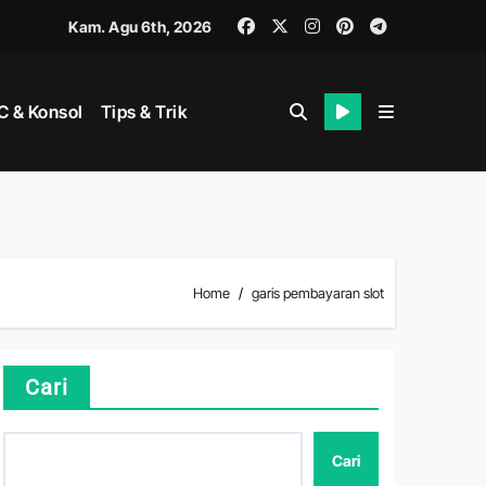
Kam. Agu 6th, 2026
 & Konsol
Tips & Trik
Home
garis pembayaran slot
Cari
Cari