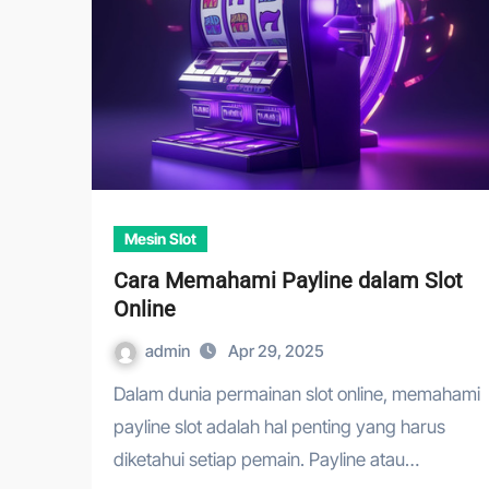
Mesin Slot
Cara Memahami Payline dalam Slot
Online
admin
Apr 29, 2025
Dalam dunia permainan slot online, memahami
payline slot adalah hal penting yang harus
diketahui setiap pemain. Payline atau…