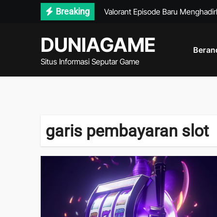
Skip
Breaking
Valorant Episode Baru Menghadi
to
Mafia The Old Country Tawarkan D
content
DUNIAGAME
Beran
Tips Build Zenless Zone Zero Paling
Situs Informasi Seputar Game
Monster Hunter Wilds Tawarkan P
Kesuksesan Black Myth Wukong se
Update Minecraft Terbaru Mengha
garis pembayaran slot
Call of Duty Mobile Mengguncang
Atmosfer Horor Silent Hill f Sema
Strategi Naik Level Once Human
Delta Force Mobile Hadir dengan