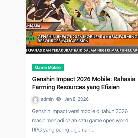
Game Mobile
Genshin Impact 2026 Mobile: Rahasia
Farming Resources yang Efisien
admin
Jan 8, 2026
Genshin Impact versi mobile di tahun 2026
masih menjadi salah satu game open world
RPG yang paling digemari…