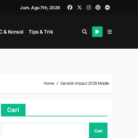
Jum. Agu 7th, 2026
 & Konsol
Tips & Trik
Home
Genshin Impact 2026 Mobile
Cari
Cari