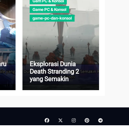
Gam PC & Konsol
Game PC & Konsol
game-pc-dan-konsol
aru
Eksplorasi Dunia
Death Stranding 2
yang Semakin
Realistis dan Penuh
Misteri