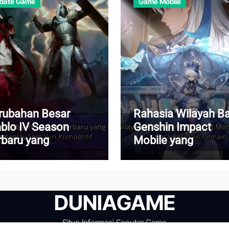
date Game
Game Mobile
rubahan Besar
Rahasia Wilayah B
ablo IV Season
Genshin Impact
rbaru yang
Mobile yang
mbuat Gameplay
Mengubah Cara
makin Kompetitif
Bermain Pemain
DUNIAGAME
Situs Informasi Seputar Game