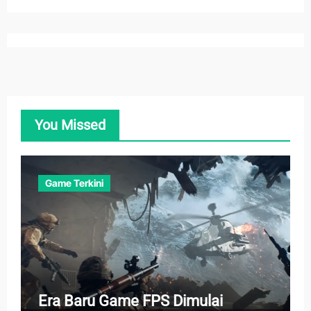
You Missed
Game Terkini
Era Baru Game FPS Dimulai