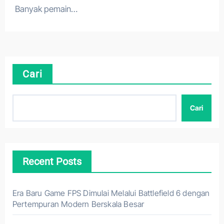
Banyak pemain…
Cari
Cari
Recent Posts
Era Baru Game FPS Dimulai Melalui Battlefield 6 dengan
Pertempuran Modern Berskala Besar