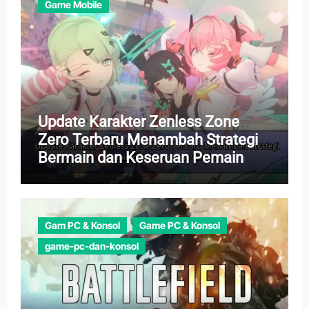
Game Mobile
Update Karakter Zenless Zone
Zero Terbaru Menambah Strategi
Bermain dan Keseruan Pemain
Gam PC & Konsol
Game PC & Konsol
game-pc-dan-konsol