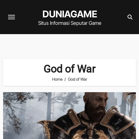
Skip
DUNIAGAME
to
content
Situs Informasi Seputar Game
God of War
Home
God of War