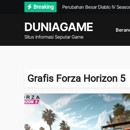
Skip
Breaking
Perubahan Besar Diablo IV Seas
to
Rahasia Wilayah Baru Genshin I
content
DUNIAGAME
Beran
Eksplorasi Dunia Death Stranding
Situs Informasi Seputar Game
Panduan Push Rank Honor of Kin
Delta Force Mobile Hadir dengan
Valorant Episode Baru Menghadi
Grafis Forza Horizon 5
Mafia The Old Country Tawarkan D
Tips Build Zenless Zone Zero Paling
Monster Hunter Wilds Tawarkan P
Doom The Dark Ages Tampilkan P