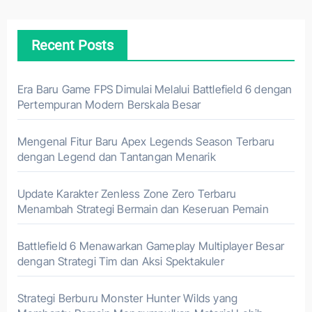
Recent Posts
Era Baru Game FPS Dimulai Melalui Battlefield 6 dengan
Pertempuran Modern Berskala Besar
Mengenal Fitur Baru Apex Legends Season Terbaru
dengan Legend dan Tantangan Menarik
Update Karakter Zenless Zone Zero Terbaru
Menambah Strategi Bermain dan Keseruan Pemain
Battlefield 6 Menawarkan Gameplay Multiplayer Besar
dengan Strategi Tim dan Aksi Spektakuler
Strategi Berburu Monster Hunter Wilds yang