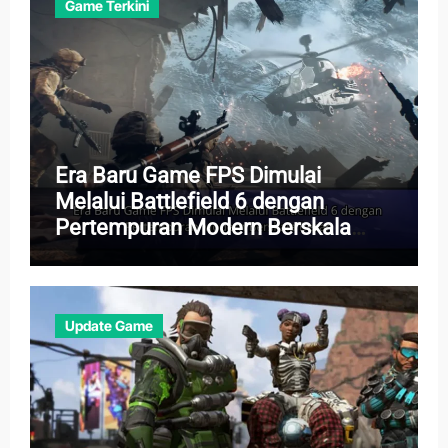
Game Terkini
Era Baru Game FPS Dimulai
Melalui Battlefield 6 dengan
Pertempuran Modern Berskala
Besar
Update Game