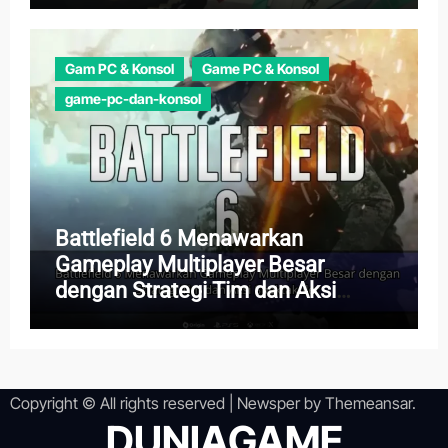
Gam PC & Konsol
Game PC & Konsol
game-pc-dan-konsol
Battlefield 6 Menawarkan
Gameplay Multiplayer Besar
dengan Strategi Tim dan Aksi
Spektakuler
Copyright © All rights reserved
|
Newsper
by
Themeansar
.
DUNIAGAME