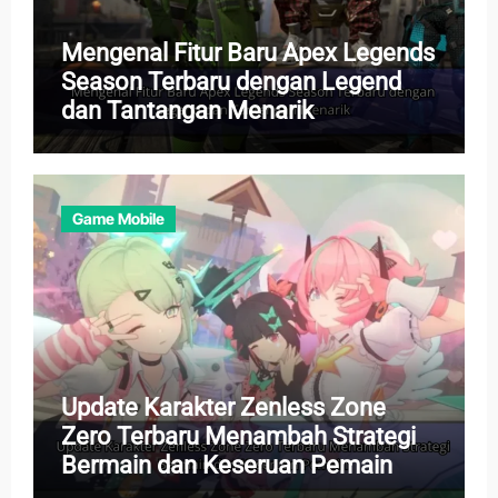
Mengenal Fitur Baru Apex Legends
Season Terbaru dengan Legend
dan Tantangan Menarik
Game Mobile
Update Karakter Zenless Zone
Zero Terbaru Menambah Strategi
Bermain dan Keseruan Pemain