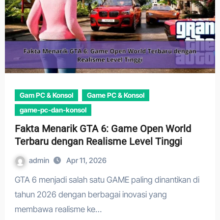
Gam PC & Konsol
Game PC & Konsol
game-pc-dan-konsol
Fakta Menarik GTA 6: Game Open World
Terbaru dengan Realisme Level Tinggi
admin
Apr 11, 2026
GTA 6 menjadi salah satu GAME paling dinantikan di
tahun 2026 dengan berbagai inovasi yang
membawa realisme ke…