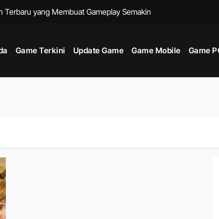
on Terbaru yang Membuat Gameplay Semakin Kompetitif
mpact Mobile yang Mengubah Cara Bermain Pemain
da
Game Terkini
Update Game
Game Mobile
Game PC
 2 yang Semakin Realistis dan Penuh Misteri
gs dengan Rotasi Tim dan Komunikasi yang Tepat
 Gameplay Taktis yang Siap Menantang Kompetitor
rkan Perubahan Besar Lewat Kehadiran Agent Terbaru
unia Mafia yang Lebih Autentik dan Sarat Intrik
 Efisien, Prioritas Stat yang Sering Salah Dipilih
engalaman Berburu yang Lebih Hidup Berkat Fitur Terbaru
ertarungan Sadis dengan Senjata dan Mekanik Baru