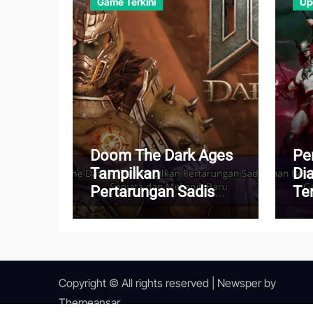
Game Terkini
Up
Doom The Dark Ages
Pe
Tampilkan
Di
Pertarungan Sadis
Te
dengan Senjata dan
Me
Mekanik Baru
Se
Copyright © All rights reserved
|
Newsper
by
Themeansar
.