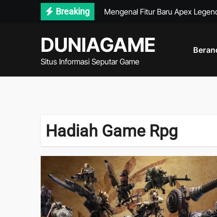
Skip
Breaking
Mengenal Fitur Baru Apex Legen
to
Update Karakter Zenless Zone Z
content
DUNIAGAME
Beran
Battlefield 6 Menawarkan Gamepla
Situs Informasi Seputar Game
Strategi Berburu Monster Hunte
Doom The Dark Ages Tampilkan P
Perubahan Besar Diablo IV Seas
Hadiah Game Rpg
Rahasia Wilayah Baru Genshin I
Eksplorasi Dunia Death Stranding
Panduan Push Rank Honor of Kin
Era Baru Game FPS Dimulai Melal