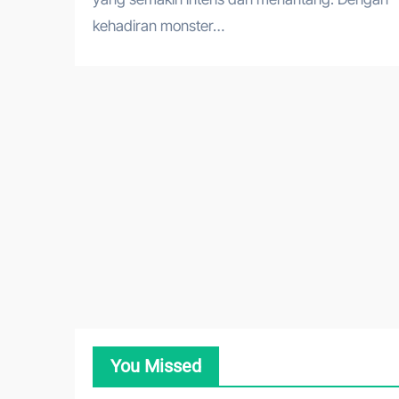
kehadiran monster…
You Missed