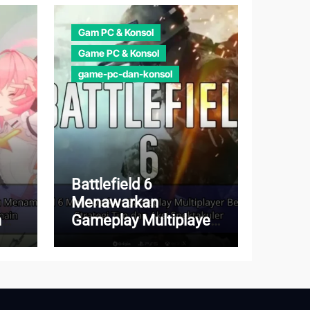
Gam PC & Konsol
Game PC & Konsol
game-pc-dan-konsol
Battlefield 6
Menawarkan
h
Gameplay Multiplayer
an
Besar dengan Strategi
Tim dan Aksi
Spektakuler