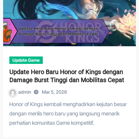
Update Game
Update Hero Baru Honor of Kings dengan
Damage Burst Tinggi dan Mobilitas Cepat
admin
Mar 5, 2026
Honor of Kings kembali menghadirkan kejutan besar
dengan merilis hero baru yang langsung menarik
perhatian komunitas Game kompetitif.