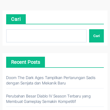
Cari
Cari
Recent Posts
Doom The Dark Ages Tampilkan Pertarungan Sadis
dengan Senjata dan Mekanik Baru
Perubahan Besar Diablo IV Season Terbaru yang
Membuat Gameplay Semakin Kompetitif