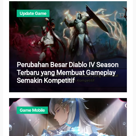
Update Game
Perubahan Besar Diablo IV Season
Terbaru yang Membuat Gameplay
Semakin Kompetitif
Game Mobile