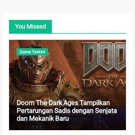
You Missed
Game Terkini
Doom The Dark Ages Tampilkan
Pertarungan Sadis dengan Senjata
dan Mekanik Baru