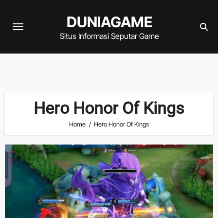
Skip
DUNIAGAME
to
content
Situs Informasi Seputar Game
Hero Honor Of Kings
Home
Hero Honor Of Kings