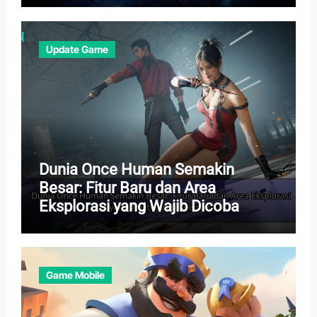
Update Game
Dunia Once Human Semakin
Besar: Fitur Baru dan Area
Eksplorasi yang Wajib Dicoba
Pemain
Game Mobile