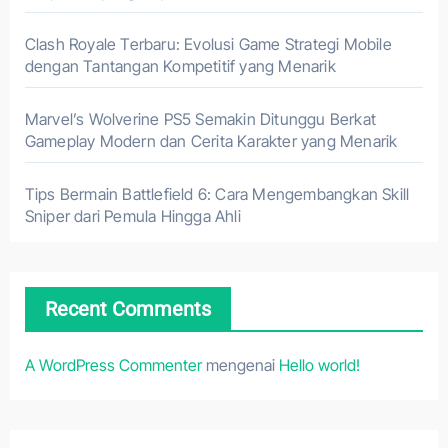
Clash Royale Terbaru: Evolusi Game Strategi Mobile
dengan Tantangan Kompetitif yang Menarik
Marvel’s Wolverine PS5 Semakin Ditunggu Berkat
Gameplay Modern dan Cerita Karakter yang Menarik
Tips Bermain Battlefield 6: Cara Mengembangkan Skill
Sniper dari Pemula Hingga Ahli
Recent Comments
A WordPress Commenter
mengenai
Hello world!