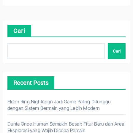
Cari
Cari
Recent Posts
Elden Ring Nightreign Jadi Game Paling Ditunggu
dengan Sistem Bermain yang Lebih Modern
Dunia Once Human Semakin Besar: Fitur Baru dan Area
Eksplorasi yang Wajib Dicoba Pemain