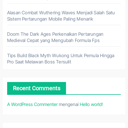
Alasan Combat Wuthering Waves Menjadi Salah Satu
Sistem Pertarungan Mobile Paling Menarik
Doom The Dark Ages Perkenalkan Pertarungan
Medieval Cepat yang Mengubah Formula Fps
Tips Build Black Myth Wukong Untuk Pemula Hingga
Pro Saat Melawan Boss Tersulit
Recent Comments
A WordPress Commenter
mengenai
Hello world!