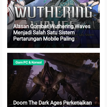
Alasan Combat Wuthering Waves
Menjadi Salah Satu Sistem
Pertarungan Mobile Paling
Menarik
Gam PC & Konsol
Doom The Dark Ages Perkenalkan