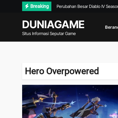
Skip
Breaking
Perubahan Besar Diablo IV Seas
to
Rahasia Wilayah Baru Genshin I
content
DUNIAGAME
Beran
Eksplorasi Dunia Death Stranding
Situs Informasi Seputar Game
Panduan Push Rank Honor of Kin
Delta Force Mobile Hadir dengan
Valorant Episode Baru Menghadi
Hero Overpowered
Mafia The Old Country Tawarkan D
Tips Build Zenless Zone Zero Paling
Monster Hunter Wilds Tawarkan P
Doom The Dark Ages Tampilkan P