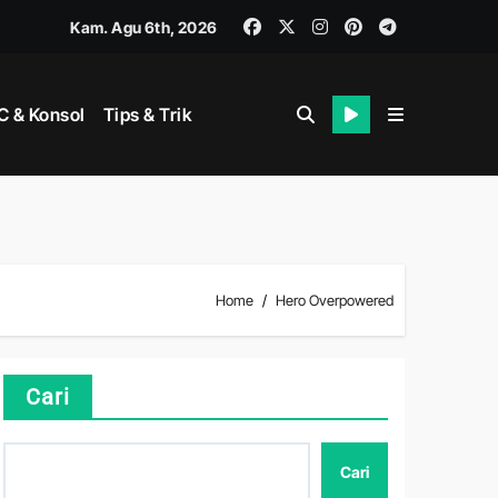
Kam. Agu 6th, 2026
 & Konsol
Tips & Trik
Home
Hero Overpowered
Cari
Cari