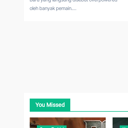
oleh banyak pemain.…
You Missed