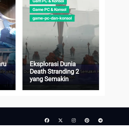
Gam PC & Konsol
Game PC & Konsol
game-pc-dan-konsol
aru
Eksplorasi Dunia
Death Stranding 2
yang Semakin
Realistis dan Penuh
Misteri