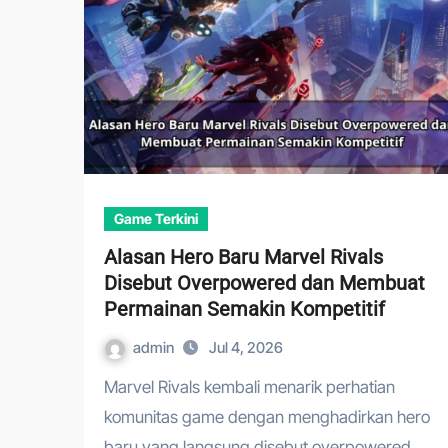
Game Terkini
Alasan Hero Baru Marvel Rivals
Disebut Overpowered dan Membuat
Permainan Semakin Kompetitif
admin
Jul 4, 2026
Marvel Rivals kembali menarik perhatian
komunitas game dengan menghadirkan hero
baru yang langsung disebut overpowered