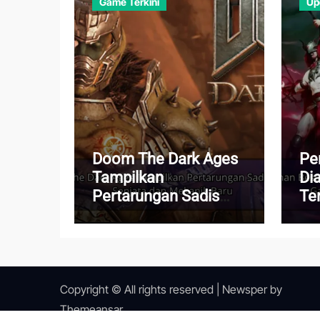
Game Terkini
Up
Doom The Dark Ages
Pe
Tampilkan
Di
Pertarungan Sadis
Te
dengan Senjata dan
Me
Mekanik Baru
Se
Copyright © All rights reserved
|
Newsper
by
Themeansar
.