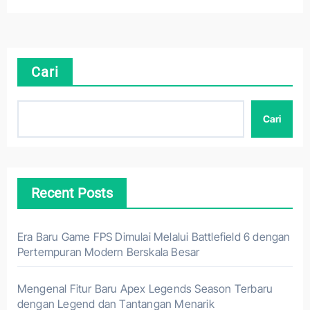
Cari
Cari
Recent Posts
Era Baru Game FPS Dimulai Melalui Battlefield 6 dengan
Pertempuran Modern Berskala Besar
Mengenal Fitur Baru Apex Legends Season Terbaru
dengan Legend dan Tantangan Menarik