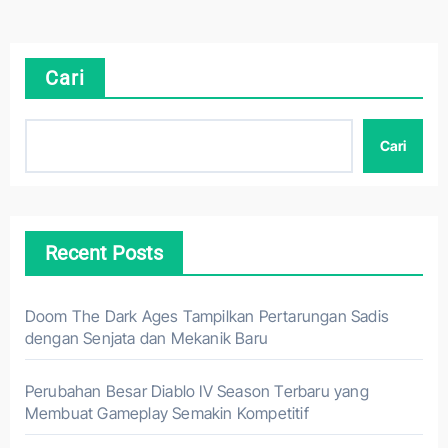
Cari
Cari
Recent Posts
Doom The Dark Ages Tampilkan Pertarungan Sadis
dengan Senjata dan Mekanik Baru
Perubahan Besar Diablo IV Season Terbaru yang
Membuat Gameplay Semakin Kompetitif