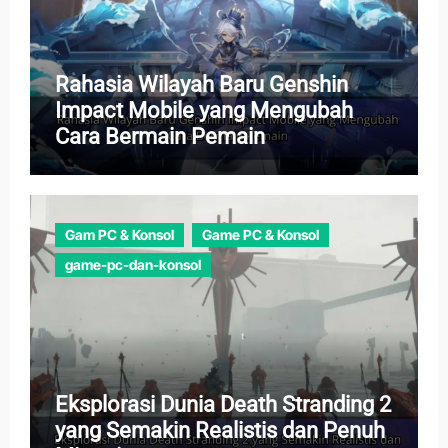
Rahasia Wilayah Baru Genshin
Impact Mobile yang Mengubah
Cara Bermain Pemain
Gam PC & Konsol
Game PC & Konsol
game-pc-dan-konsol
Eksplorasi Dunia Death Stranding 2
yang Semakin Realistis dan Penuh