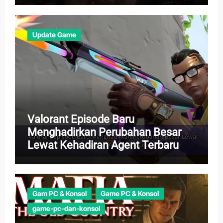
Update Game
Valorant Episode Baru
Menghadirkan Perubahan Besar
Lewat Kehadiran Agent Terbaru
Gam PC & Konsol
Game PC & Konsol
game-pc-dan-konsol