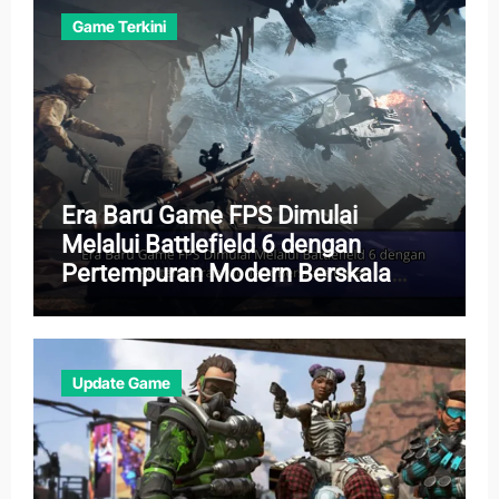
Game Terkini
Era Baru Game FPS Dimulai
Melalui Battlefield 6 dengan
Pertempuran Modern Berskala
Besar
Update Game