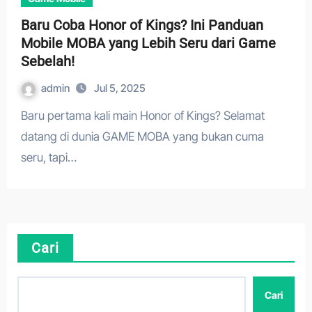
Baru Coba Honor of Kings? Ini Panduan
Mobile MOBA yang Lebih Seru dari Game
Sebelah!
admin
Jul 5, 2025
Baru pertama kali main Honor of Kings? Selamat
datang di dunia GAME MOBA yang bukan cuma
seru, tapi…
Cari
Cari