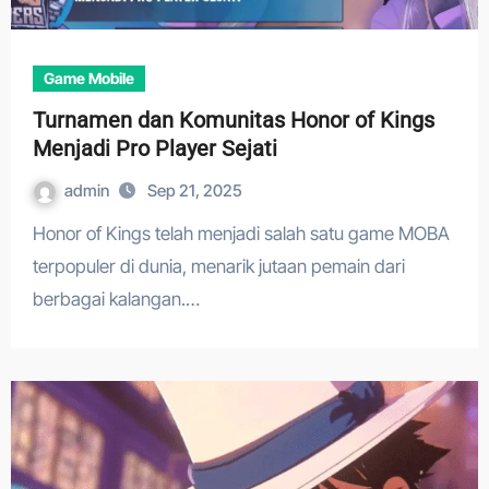
Game Mobile
Turnamen dan Komunitas Honor of Kings
Menjadi Pro Player Sejati
admin
Sep 21, 2025
Honor of Kings telah menjadi salah satu game MOBA
terpopuler di dunia, menarik jutaan pemain dari
berbagai kalangan.…