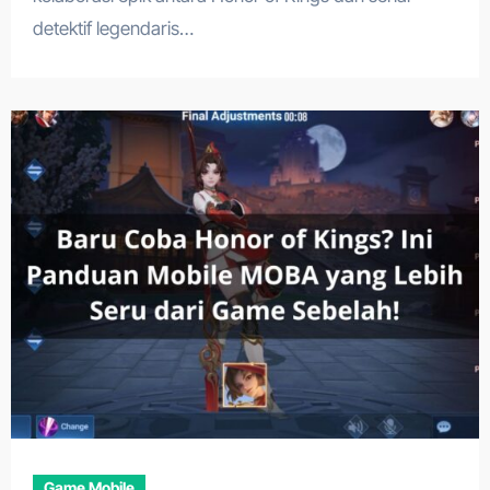
detektif legendaris…
Game Mobile