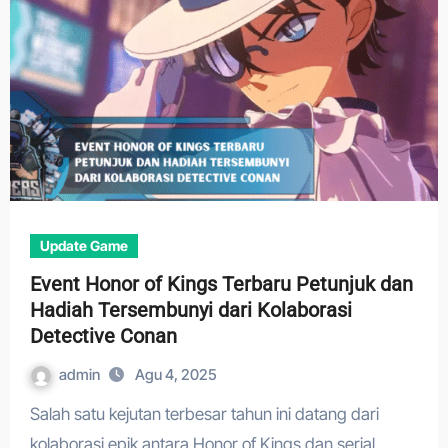
Update Game
Event Honor of Kings Terbaru Petunjuk dan
Hadiah Tersembunyi dari Kolaborasi
Detective Conan
admin
Agu 4, 2025
Salah satu kejutan terbesar tahun ini datang dari
kolaborasi epik antara Honor of Kings dan serial