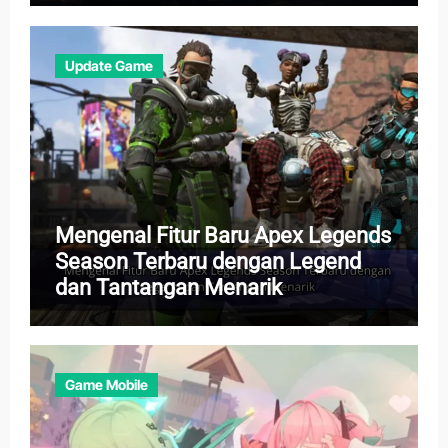
Update Game
Mengenal Fitur Baru Apex Legends
Season Terbaru dengan Legend
dan Tantangan Menarik
Game Mobile