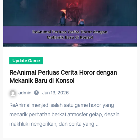
Update Game
ReAnimal Perluas Cerita Horor dengan
Mekanik Baru di Konsol
admin
Jun 13, 2026
ReAnimal menjadi salah satu game horor yang
menarik perhatian berkat atmosfer gelap, desain
makhluk mengerikan, dan cerita yang…