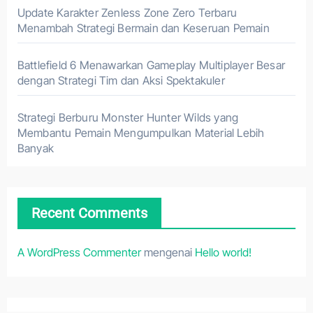
Update Karakter Zenless Zone Zero Terbaru
Menambah Strategi Bermain dan Keseruan Pemain
Battlefield 6 Menawarkan Gameplay Multiplayer Besar
dengan Strategi Tim dan Aksi Spektakuler
Strategi Berburu Monster Hunter Wilds yang
Membantu Pemain Mengumpulkan Material Lebih
Banyak
Recent Comments
A WordPress Commenter
mengenai
Hello world!