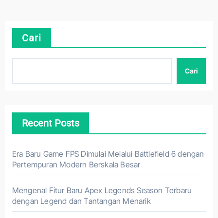
Cari
Cari
Recent Posts
Era Baru Game FPS Dimulai Melalui Battlefield 6 dengan
Pertempuran Modern Berskala Besar
Mengenal Fitur Baru Apex Legends Season Terbaru
dengan Legend dan Tantangan Menarik