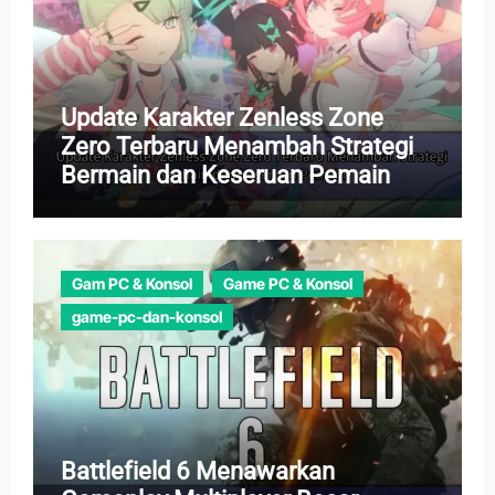
Update Karakter Zenless Zone
Zero Terbaru Menambah Strategi
Bermain dan Keseruan Pemain
Gam PC & Konsol
Game PC & Konsol
game-pc-dan-konsol
Battlefield 6 Menawarkan