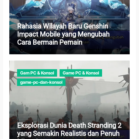
Rahasia Wilayah Baru Genshin
Impact Mobile yang Mengubah
Cara Bermain Pemain
Gam PC & Konsol
Game PC & Konsol
game-pc-dan-konsol
Eksplorasi Dunia Death Stranding 2
yang Semakin Realistis dan Penuh