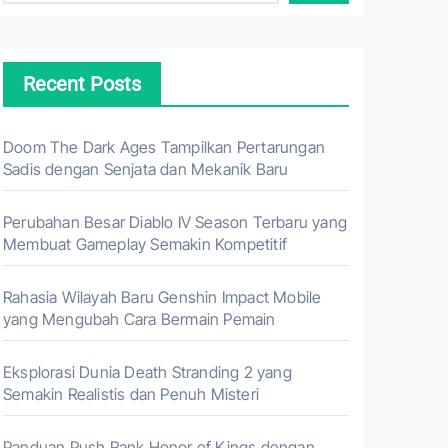
Recent Posts
Doom The Dark Ages Tampilkan Pertarungan
Sadis dengan Senjata dan Mekanik Baru
Perubahan Besar Diablo IV Season Terbaru yang
Membuat Gameplay Semakin Kompetitif
Rahasia Wilayah Baru Genshin Impact Mobile
yang Mengubah Cara Bermain Pemain
Eksplorasi Dunia Death Stranding 2 yang
Semakin Realistis dan Penuh Misteri
Panduan Push Rank Honor of Kings dengan