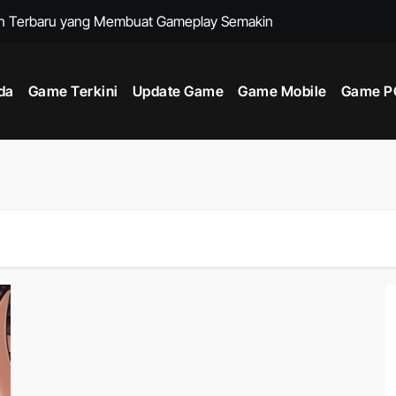
on Terbaru yang Membuat Gameplay Semakin Kompetitif
mpact Mobile yang Mengubah Cara Bermain Pemain
da
Game Terkini
Update Game
Game Mobile
Game PC
 2 yang Semakin Realistis dan Penuh Misteri
gs dengan Rotasi Tim dan Komunikasi yang Tepat
 Gameplay Taktis yang Siap Menantang Kompetitor
rkan Perubahan Besar Lewat Kehadiran Agent Terbaru
unia Mafia yang Lebih Autentik dan Sarat Intrik
 Efisien, Prioritas Stat yang Sering Salah Dipilih
engalaman Berburu yang Lebih Hidup Berkat Fitur Terbaru
ertarungan Sadis dengan Senjata dan Mekanik Baru