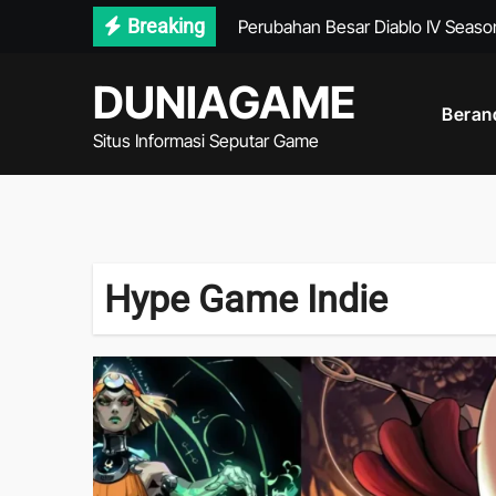
Skip
Breaking
Perubahan Besar Diablo IV Seas
to
Rahasia Wilayah Baru Genshin I
content
DUNIAGAME
Beran
Eksplorasi Dunia Death Stranding
Situs Informasi Seputar Game
Panduan Push Rank Honor of Kin
Delta Force Mobile Hadir dengan
Valorant Episode Baru Menghadi
Hype Game Indie
Mafia The Old Country Tawarkan D
Tips Build Zenless Zone Zero Paling
Monster Hunter Wilds Tawarkan P
Doom The Dark Ages Tampilkan P