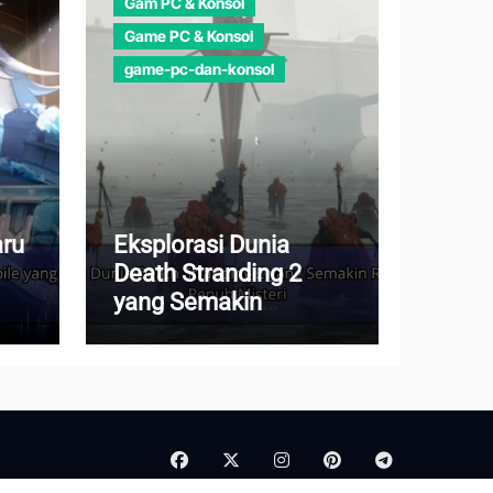
Gam PC & Konsol
Game PC & Konsol
game-pc-dan-konsol
aru
Eksplorasi Dunia
Death Stranding 2
yang Semakin
Realistis dan Penuh
Misteri