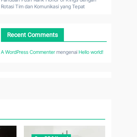
Rotasi Tim dan Komunikasi yang Tepat
Recent Comments
A WordPress Commenter
mengenai
Hello world!