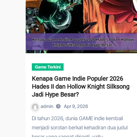
Game Terkini
Kenapa Game Indie Populer 2026
Hades II dan Hollow Knight Silksong
Jadi Hype Besar?
admin
Apr 9, 2026
Di tahun 2026, dunia GAME indie kembali
menjadi sorotan berkat kehadiran dua judul
besar yang sangat dinanti, yaitu…