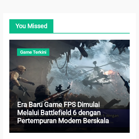
You Missed
Game Terkini
Era Baru Game FPS Dimulai
Melalui Battlefield 6 dengan
Pertempuran Modern Berskala
Besar