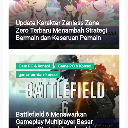
Update Karakter Zenless Zone
Zero Terbaru Menambah Strategi
Bermain dan Keseruan Pemain
Gam PC & Konsol
Game PC & Konsol
game-pc-dan-konsol
Battlefield 6 Menawarkan
Gameplay Multiplayer Besar