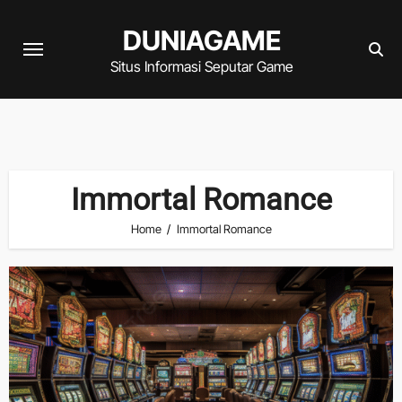
Skip
DUNIAGAME
to
content
Situs Informasi Seputar Game
Immortal Romance
Home
Immortal Romance