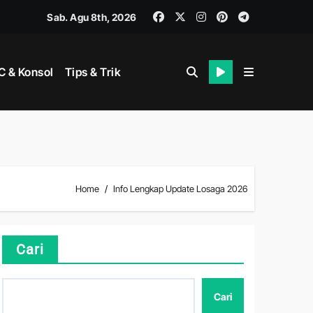
Sab. Agu 8th, 2026
 & Konsol
Tips & Trik
anyak
Home
Info Lengkap Update Losaga 2026
Cari
Cari