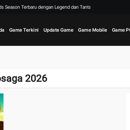
ds Season Terbaru dengan Legend dan Tantangan Menarik
ero Terbaru Menambah Strategi Bermain dan Keseruan Pemain
da
Game Terkini
Update Game
Game Mobile
Game PC
y Multiplayer Besar dengan Strategi Tim dan Aksi Spektakuler
r Wilds yang Membantu Pemain Mengumpulkan Material Lebih B
ertarungan Sadis dengan Senjata dan Mekanik Baru
on Terbaru yang Membuat Gameplay Semakin Kompetitif
osaga 2026
mpact Mobile yang Mengubah Cara Bermain Pemain
 2 yang Semakin Realistis dan Penuh Misteri
gs dengan Rotasi Tim dan Komunikasi yang Tepat
ui Battlefield 6 dengan Pertempuran Modern Berskala Besar