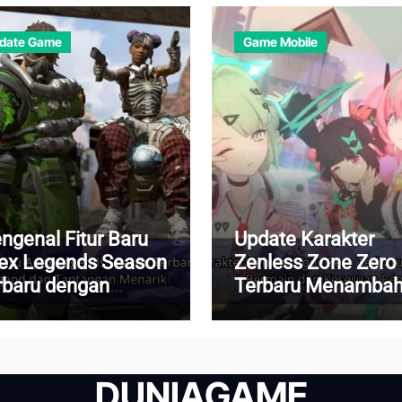
date Game
Game Mobile
ngenal Fitur Baru
Update Karakter
ex Legends Season
Zenless Zone Zero
rbaru dengan
Terbaru Menamba
gend dan
Strategi Bermain d
ntangan Menarik
Keseruan Pemain
DUNIAGAME