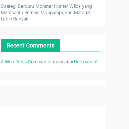
Strategi Berburu Monster Hunter Wilds yang
Membantu Pemain Mengumpulkan Material
Lebih Banyak
Recent Comments
A WordPress Commenter
mengenai
Hello world!