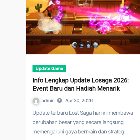
Update Game
Info Lengkap Update Losaga 2026:
Event Baru dan Hadiah Menarik
admin
Apr 30, 2026
Update terbaru Lost Saga hari ini membawa
perubahan besar yang secara langsung
memengaruhi gaya bermain dan strategi