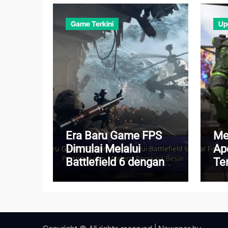
Game Terkini
Up
Era Baru Game FPS
Me
Dimulai Melalui
Ap
Battlefield 6 dengan
Te
Pertempuran Modern
Le
Berskala Besar
Ta