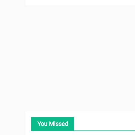
You Missed