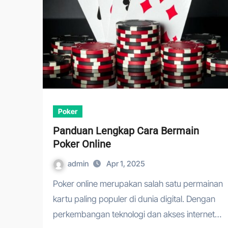
Poker
Panduan Lengkap Cara Bermain
Poker Online
admin
Apr 1, 2025
Poker online merupakan salah satu permainan
kartu paling populer di dunia digital. Dengan
perkembangan teknologi dan akses internet…