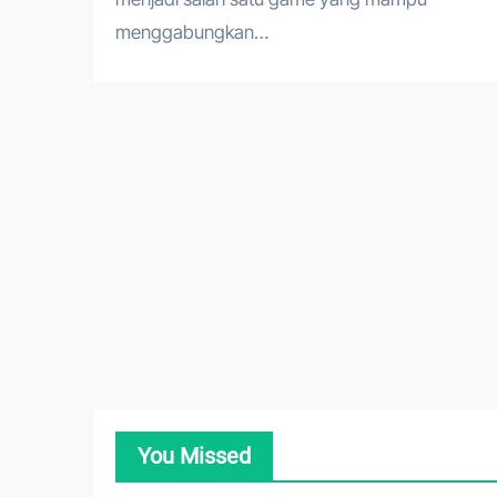
menggabungkan…
You Missed