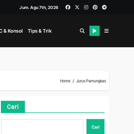
Jum. Agu 7th, 2026
 & Konsol
Tips & Trik
anyak
Home
Jurus Pamungkas
Cari
Cari