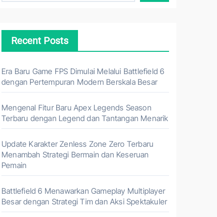
Recent Posts
Era Baru Game FPS Dimulai Melalui Battlefield 6
dengan Pertempuran Modern Berskala Besar
Mengenal Fitur Baru Apex Legends Season
Terbaru dengan Legend dan Tantangan Menarik
Update Karakter Zenless Zone Zero Terbaru
Menambah Strategi Bermain dan Keseruan
Pemain
Battlefield 6 Menawarkan Gameplay Multiplayer
Besar dengan Strategi Tim dan Aksi Spektakuler