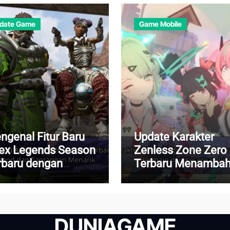
date Game
Game Mobile
ngenal Fitur Baru
Update Karakter
ex Legends Season
Zenless Zone Zero
rbaru dengan
Terbaru Menamba
gend dan
Strategi Bermain d
ntangan Menarik
Keseruan Pemain
DUNIAGAME