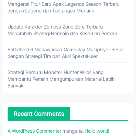
Mengenal Fitur Baru Apex Legends Season Terbaru
dengan Legend dan Tantangan Menarik
Update Karakter Zenless Zone Zero Terbaru
Menambah Strategi Bermain dan Keseruan Pemain
Battlefield 6 Menawarkan Gameplay Multiplayer Besar
dengan Strategi Tim dan Aksi Spektakuler
Strategi Berburu Monster Hunter Wilds yang
Membantu Pemain Mengumpulkan Material Lebih
Banyak
Recent Comments
A WordPress Commenter
mengenai
Hello world!