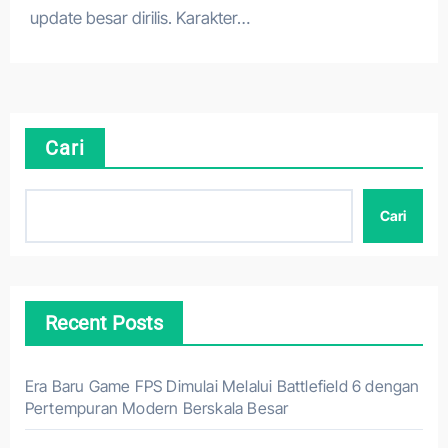
update besar dirilis. Karakter…
Cari
Cari
Recent Posts
Era Baru Game FPS Dimulai Melalui Battlefield 6 dengan
Pertempuran Modern Berskala Besar