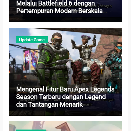
Melalui Battlefield 6 dengan
Pertempuran Modern Berskala
Besar
Update Game
Mengenal Fitur Baru Apex Legends
Season Terbaru dengan Legend
dan Tantangan Menarik