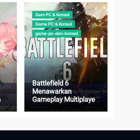
Gam PC & Konsol
Game PC & Konsol
game-pc-dan-konsol
Battlefield 6
Menawarkan
h
Gameplay Multiplayer
an
Besar dengan Strategi
Tim dan Aksi
Spektakuler