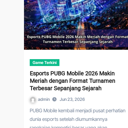
Game Terkini
Esports PUBG Mobile 2026 Makin
Meriah dengan Format Turnamen
Terbesar Sepanjang Sejarah
admin
Jun 23, 2026
PUBG Mobile kembali menjadi pusat perhatian
dunia esports setelah diumumkannya
rangkaian kompetisi besar yang akan