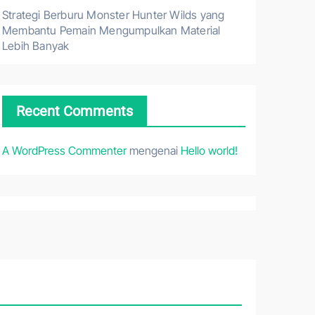
Strategi Berburu Monster Hunter Wilds yang
Membantu Pemain Mengumpulkan Material
Lebih Banyak
Recent Comments
A WordPress Commenter
mengenai
Hello world!