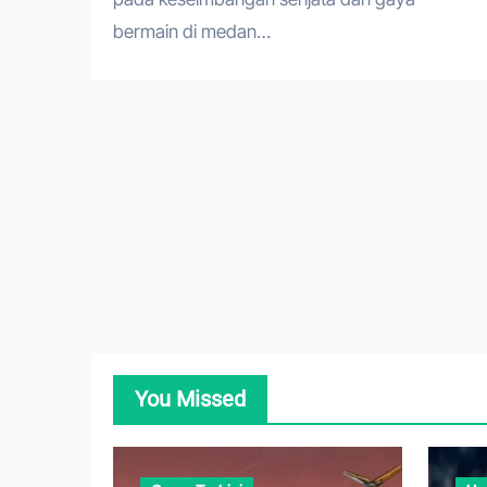
bermain di medan…
You Missed