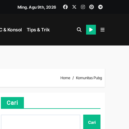
Ming. Agu 9th, 2026
 & Konsol
Tips & Trik
Home
Komunitas Pubg
anyak
Cari
Cari