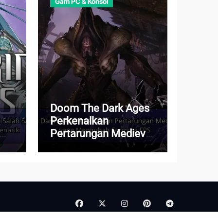
Gam PC & Konsol
Doom The Dark Ages
Perkenalkan
Pertarungan Medieval
n
Cepat yang Mengubah
rik
Formula Fps