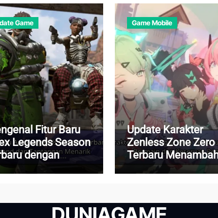
date Game
Game Mobile
ngenal Fitur Baru
Update Karakter
ex Legends Season
Zenless Zone Zero
rbaru dengan
Terbaru Menamba
gend dan
Strategi Bermain d
ntangan Menarik
Keseruan Pemain
DUNIAGAME