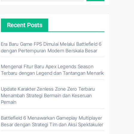
Recent Posts
Era Baru Game FPS Dimulai Melalui Battlefield 6
dengan Pertempuran Modern Berskala Besar
Mengenal Fitur Baru Apex Legends Season
Terbaru dengan Legend dan Tantangan Menarik
Update Karakter Zenless Zone Zero Terbaru
Menambah Strategi Bermain dan Keseruan
Pemain
Battlefield 6 Menawarkan Gameplay Multiplayer
Besar dengan Strategi Tim dan Aksi Spektakuler