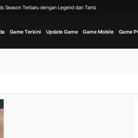
ds Season Terbaru dengan Legend dan Tantangan Menarik
ero Terbaru Menambah Strategi Bermain dan Keseruan Pemain
da
Game Terkini
Update Game
Game Mobile
Game PC
y Multiplayer Besar dengan Strategi Tim dan Aksi Spektakuler
r Wilds yang Membantu Pemain Mengumpulkan Material Lebih B
ertarungan Sadis dengan Senjata dan Mekanik Baru
on Terbaru yang Membuat Gameplay Semakin Kompetitif
mpact Mobile yang Mengubah Cara Bermain Pemain
 2 yang Semakin Realistis dan Penuh Misteri
gs dengan Rotasi Tim dan Komunikasi yang Tepat
ui Battlefield 6 dengan Pertempuran Modern Berskala Besar