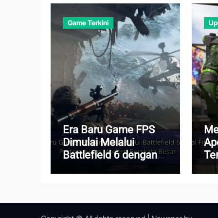
Game Terkini
Up
Era Baru Game FPS
Me
Dimulai Melalui
Ap
Battlefield 6 dengan
Te
Pertempuran Modern
Le
Berskala Besar
Ta