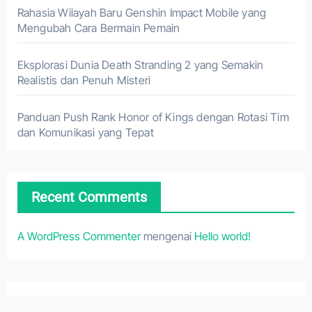
Rahasia Wilayah Baru Genshin Impact Mobile yang
Mengubah Cara Bermain Pemain
Eksplorasi Dunia Death Stranding 2 yang Semakin
Realistis dan Penuh Misteri
Panduan Push Rank Honor of Kings dengan Rotasi Tim
dan Komunikasi yang Tepat
Recent Comments
A WordPress Commenter
mengenai
Hello world!