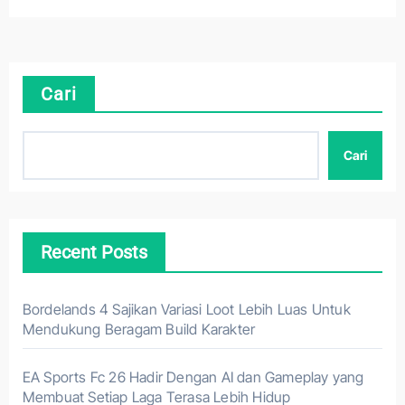
Cari
Cari
Recent Posts
Bordelands 4 Sajikan Variasi Loot Lebih Luas Untuk
Mendukung Beragam Build Karakter
EA Sports Fc 26 Hadir Dengan AI dan Gameplay yang
Membuat Setiap Laga Terasa Lebih Hidup