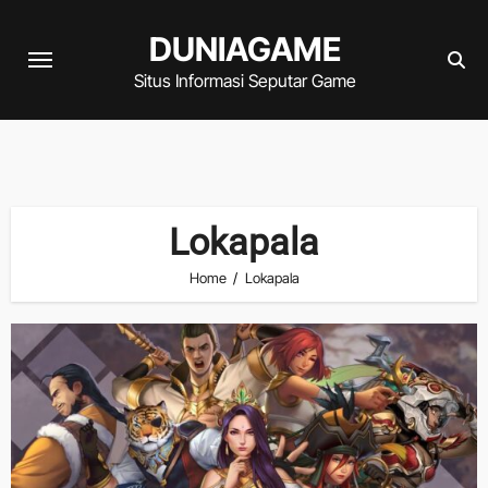
Skip
DUNIAGAME
to
content
Situs Informasi Seputar Game
Lokapala
Home
Lokapala