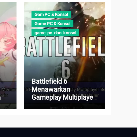
Gam PC & Konsol
Game PC & Konsol
game-pc-dan-konsol
Battlefield 6
Menawarkan
h
Gameplay Multiplayer
an
Besar dengan Strategi
Tim dan Aksi
Spektakuler