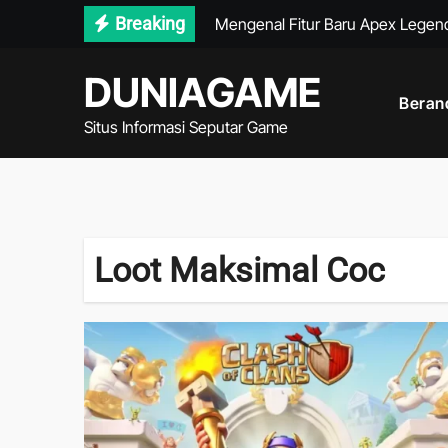
Skip
Breaking
Mengenal Fitur Baru Apex Legen
to
Update Karakter Zenless Zone Z
content
DUNIAGAME
Beran
Battlefield 6 Menawarkan Gamepla
Situs Informasi Seputar Game
Strategi Berburu Monster Hunte
Doom The Dark Ages Tampilkan P
Perubahan Besar Diablo IV Seas
Loot Maksimal Coc
Rahasia Wilayah Baru Genshin I
Eksplorasi Dunia Death Stranding
Panduan Push Rank Honor of Kin
Era Baru Game FPS Dimulai Melal